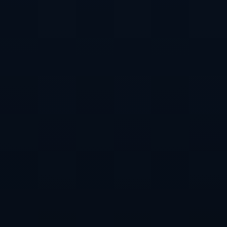
若赔率在短时间内出现异常跳跃，需评估是否由信息滞后或
资金倾斜导致，避免情绪追高。控制连续下注次数亦重要：
设定日累计投注上限（如总资本的15%），若达上限即主动
停手。心理层面，可借鉴行为金融的“预期损失”框架，记录
每次下注后的情绪与决策过程，若发现因连胜而扩大注码或
因连败急于翻本时，应暂停并复盘数据。
动态调整：回测数据与实时监控
资金管理策略需伴随赛程及数据不断迭代。建立投注日志，
记录赛事类型、赔率、投入、盈亏比例和模型信心度，以便
通过回归分析识别长期收益点和亏损源。利用滚动回测可评
估策略在不同阶段的表现，例如模拟小组赛与淘汰赛的赔率
结构差异，并通过阈值（如最大回撤10%）触发止损或加固
措施。实时监控方面，可借助数据接口跟踪赔率变动、交易
量及盘口结构，当指标偏离常态即刻调整投注方案或降低曝