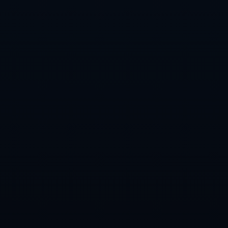
关键词融合集成
在上述策略中，“世界杯买球”“资金管理”“风险敞口”“凯利法”
等关键词被自然嵌入，强调资金安全、收益稳定及模型优化
的重要性。通过层级预算、分散策略、行为控制等步骤，可
显著提升世界杯买球的资金利用效率，并在赔率震荡时保持
理性决策。
上一篇：2026世界杯竞猜：球迷竞猜参与度调查
下一篇：世界杯买球热门玩法深度解读与策略分析