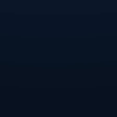
层则用于验证新模型或应对意外赛况，亏损不影响整体计
划。提供缓冲的方式包括预留10%-15%的资金作为流动性
冗余，以应对连败期或紧急修正。
投注模型选择：固定比例与凯利法的权衡