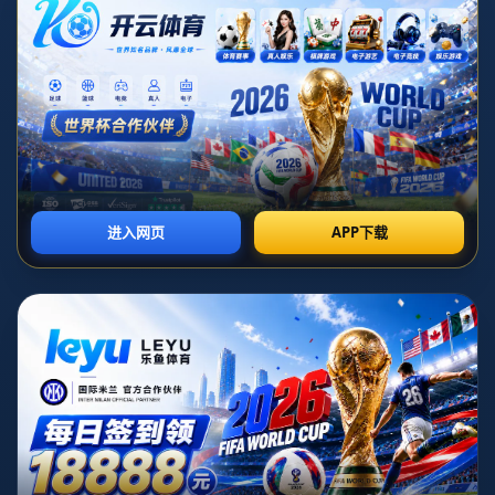
要在世界杯投注中长期保持稳定收益，关键在于构建一套科
学的资金管理体系。这个体系需要综合考虑投注频率、投注