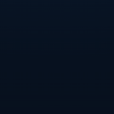
其一 战术风格 有些球队擅长防守反击 比如历届比赛中部分
欧洲传统防守型球队 他们更注重阵型纪律 进球多 失球少 常
常出现1比0或1比1这样的“小比分” 这类对决更适合考虑小
球策略 而像部分南美或非洲球队 节奏更开放 对攻更频繁 更