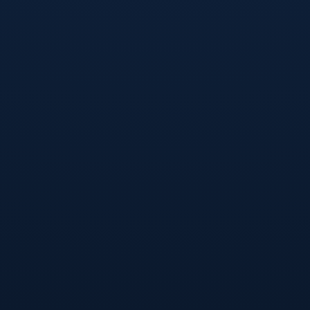
让球盘与让球胜平负 强队对弱队的关键战场
世界杯中最热门的玩法之一就是让球盘 常见形式是让半球
让一球 让一球半等 其逻辑是通过虚拟的“让球”平衡双方实
力 从策略角度看 让球盘比单纯胜平负更能体现你对比分差
距的判断 比如 巴西让一球对阵一支亚洲球队 若你认为巴西
大概率赢两球以上 就会倾向于选择让胜 若预计只是小胜甚
至被爆冷 就要谨慎对待
在实战中 有两个细节值得注意 第一 临场盘口变化 如果赛前
一两小时 让球盘从让一球升到让一球半 而水位向上盘倾斜
往往意味着市场或机构更看好强队大胜 但也要警惕信息过
度集中造成的“虚假热度” 第二 实力差距被夸大 世界杯是杯
赛性质 爆冷概率远高于联赛 某些已经提前出线的强队很可
能轮换阵容 比赛态度并不强烈 这时过深的让球盘很容易成
为陷阱 策略上可以考虑反向思维 不盲信强队穿盘