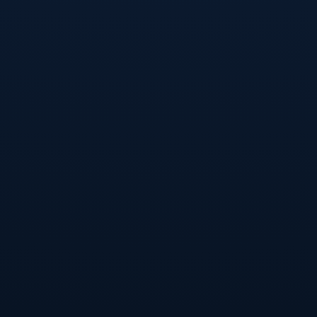
大小球玩法 从比分角度切入的节奏判断
大小球主要判断一场比赛总进球数是否高于或低于盘口设定
的数值 常见如2点5球 3球 3点5球 对于不想纠结谁赢谁输的
玩家 大小球是非常值得关注的热门玩法 要玩好大小球 重点
是对比赛节奏的判断 具体可以从以下几个维度入手