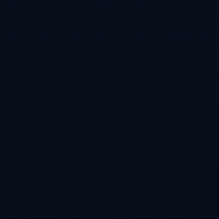
准命中比分的难度非常高 若完全靠感觉单点下注 往往是高
赔率低命中率的“心理安慰奖” 更合理的做法是把比分玩法当
作对整体分析的“延伸” 而不是主要战场
例如 你通过盘口与战意分析 认为某场比赛大概率是小球且
强队略占优 那么可以把比分锁定在1比0 1比1 2比0几个组
合上 进行少量分散投注 这种做法的逻辑是 先通过其他玩法
验证对节奏和走势的判断 再利用比分玩法做高赔率补充 而
不是反过来
案例分析 从一次典型小组赛看整体策略
以某届世界杯小组赛为例 一场欧洲传统强队对阵非洲黑马
赛前主流盘口为强队让一球 大小球开在2点5球 胜平负方面
主胜1点55 平局3点8 客胜6点0 初看似乎主胜“保险系数”较
高 但仔细分析可以发现几个关键点
第一 这是小组赛第二轮 强队首轮已大胜 对出线并不焦虑 第