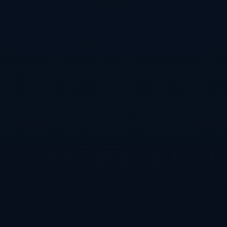
容易打出大球走势
其二 赛事阶段 小组赛第三轮往往战意分化明显 已出线或已
经出局的球队 心态放松 比赛更开放 大球概率提升 而淘汰赛
尤其是首轮 多数球队趋于谨慎 0比0或1比0的场面并不罕见
在这种阶段盲目追大球风险较高
其三 历史交锋与临场信息 虽然过往战绩不能简单等同于未
来结果 但可以反映双方风格匹配关系 如果双方近几次交锋
进球普遍较少 而本届世界杯又呈现偏保守趋势 那么在盘口
开2点5球或3球时 小球就具备一定策略价值 若此时赔率仍
维持在较高区间 则更显出性价比
比分玩法 高赔率下的冷静选择
比分投注是世界杯买球中赔率最高也最具吸引力的玩法 很
多人会被10倍 20倍甚至更高的赔率吸引 但从概率角度看 精