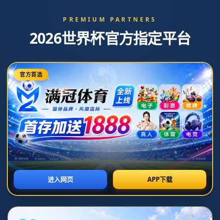
你当前位置：
首页
>
新闻中心
世界杯买球热门玩法深度解读
与策略分析
发布时间：2026-07-06T10:34:16+08:00 阅读量：
世界杯买球热门玩法深度解读与策略分析
每一届世界杯都是球迷的盛宴 也是买球玩家的战场 面对盘
口公司抛出的各种玩法 很多人只停留在“看个热闹”的层面
甚至凭感觉下注 输多赢少 想要在世界杯买球中提高胜率 就
必须深入理解热门玩法背后的逻辑 找到合适的分析思路与
策略 本文将围绕几种热门玩法进行系统梳理 帮助你在享受
足球激情的同时 拥有更理性的下注视角